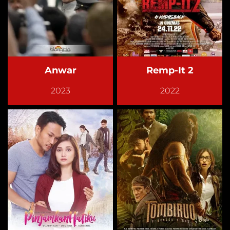
Anwar
Remp-It 2
2023
2022